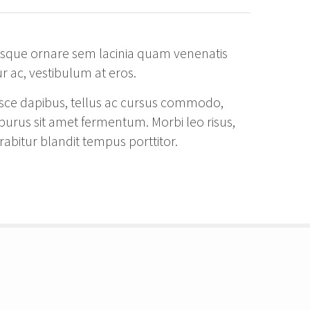
ntesque ornare sem lacinia quam venenatis
r ac, vestibulum at eros.
. Fusce dapibus, tellus ac cursus commodo,
purus sit amet fermentum. Morbi leo risus,
rabitur blandit tempus porttitor.